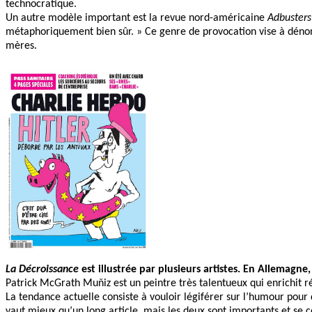
technocratique.
Un autre modèle important est la revue nord-américaine
Adbusters
métaphoriquement bien sûr. » Ce genre de provocation vise à déno
mères.
La Décroissance
est illustrée par plusieurs artistes. En Allemagne
Patrick McGrath Muňiz est un peintre très talentueux qui enrichit 
La tendance actuelle consiste à vouloir légiférer sur l’humour pour 
vaut mieux qu’un long article, mais les deux sont importants et se 