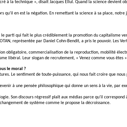
sacré à la technique », disait Jacques Ellul. Quand la science devien
ors qu’il en est la négation. En remettant la science à sa place, notr
e parti qui fait le plus crédiblement la promotion du capitalisme vert
ro-OTAN, représentée par Daniel Cohn-Bendit, a pris le pouvoir. Les V
ion obligatoire, commercialisation de la reproduction, mobilité élect
lisme libéral. Leur slogan de recrutement, « Venez comme vous êtes »,
ous le moral ?
ultures. Le sentiment de toute-puissance, qui nous fait croire que nou
evenir à une pensée philosophique qui donne un sens à la vie, par exe
gie. Son discours régressif plaît aux médias parce qu’il correspond à
un changement de système comme le propose la décroissance.