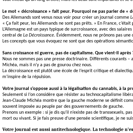
Le mot « décroissance » fait peur. Pourquoi ne pas parler de « 
Des Allemands sont venus nous voir pour créer un journal comme
L
« Ça fait peur, les Allemands ne sont pas prêts. » En France, c’était 
L’Allemagne est un pays typique de surcroissance, avec des salaires 
central de
La Décroissance
. Évidemment, nous ne prônons pas une di
Les concepts que vous évoquez ne sont que des opérations sémantiqu
Sans croissance ni guerre, pas de capitalisme. Que vient-il après 
Nous ne sommes pas une presse doctrinaire. Différents courants – an
Michéa, mais il n’y a pas de gourou chez nous.
La décroissance est plutôt une école de l’esprit critique et dialect
.
m’inspire de la répulsion
Votre journal s’oppose aussi à la légalisation du cannabis, à la pro
Seulement si l’on considère que résister au technocapitalisme libéra
Jean-Claude Michéa montre que la gauche moderne se définit comme l
souvent imposée au peuple par des gouvernements de gauche.
Prenons un exemple : si je dis qu’il n’existe pas de transsexuels, 
mort ou vivant. Si je fais preuve d’une pensée scientifique, je ne su
Votre journal est aussi antitechnologique. La technologie n’est