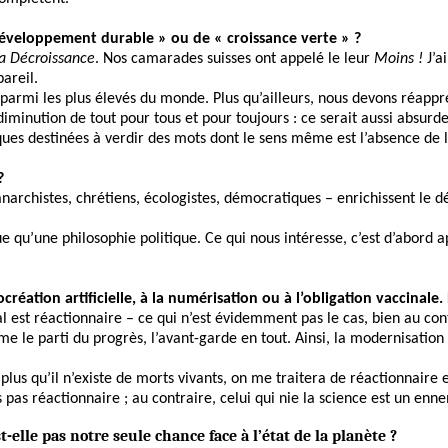
développement durable » ou de « croissance verte » ?
a Décroissance
. Nos camarades suisses ont appelé le leur
Moins !
J’a
pareil.
parmi les plus élevés du monde. Plus qu’ailleurs, nous devons réappren
minution de tout pour tous et pour toujours : ce serait aussi absurde
es destinées à verdir des mots dont le sens même est l’absence de l
?
archistes, chrétiens, écologistes, démocratiques – enrichissent le d
ique qu’une philosophie politique. Ce qui nous intéresse, c’est d’abor
création artificielle, à la numérisation ou à l’obligation vaccinale. 
l est réactionnaire – ce qui n’est évidemment pas le cas, bien au con
e parti du progrès, l’avant-garde en tout. Ainsi, la modernisation t
pas plus qu’il n’existe de morts vivants, on me traitera de réaction
is pas réactionnaire ; au contraire, celui qui nie la science est un en
-elle pas notre seule chance face à l’état de la planète ?