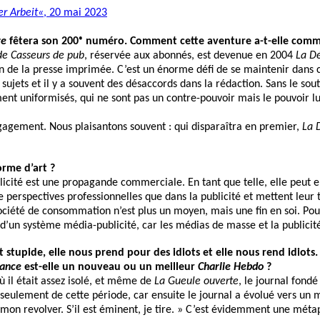
er Arbeit«
, 20 mai 2023
re
fêtera son 200ᵉ numéro. Comment cette aventure a-t-elle comme
de Casseurs de pub
, réservée aux abonnés, est devenue en 2004
La D
n de la presse imprimée. C’est un énorme défi de se maintenir dans c
e sujets et il y a souvent des désaccords dans la rédaction. Sans le so
nt uniformisés, qui ne sont pas un contre-pouvoir mais le pouvoir lui
ngagement. Nous plaisantons souvent : qui disparaîtra en premier,
La 
orme d’art ?
licité est une propagande commerciale. En tant que telle, elle peut 
e perspectives professionnelles que dans la publicité et mettent leur t
société de consommation n’est plus un moyen, mais une fin en soi. Po
ler d’un système média-publicité, car les médias de masse et la publici
est stupide, elle nous prend pour des idiots et elle nous rend idiot
sance
est-elle un nouveau ou un meilleur
Charlie Hebdo
?
où il était assez isolé, et même de
La Gueule ouverte
, le journal fondé
 seulement de cette période, car ensuite le journal a évolué vers un 
 mon revolver. S’il est éminent, je tire. » C’est évidemment une mét