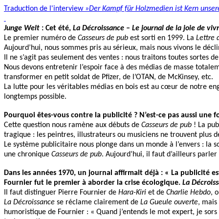
Traduction de l'interview
»Der Kampf für Holzmedien ist Kern unser
Junge Welt
: Cet été,
La Décroissance – Le journal de la joie de viv
Le premier numéro de
Casseurs de pub
est sorti en 1999. La
Lettre 
Aujourd’hui, nous sommes pris au sérieux, mais nous vivons le décli
Il ne s’agit pas seulement des ventes : nous traitons toutes sortes d
Nous devons entretenir l’espoir face à des médias de masse totaleme
transformer en petit soldat de Pfizer, de l’OTAN, de McKinsey, etc.
La lutte pour les véritables médias en bois est au cœur de notre e
longtemps possible.
Pourquoi êtes-vous contre la publicité ? N’est-ce pas aussi une f
Cette question nous ramène aux débuts de
Casseurs de pub
! La pub
tragique : les peintres, illustrateurs ou musiciens ne trouvent plus d
Le système publicitaire nous plonge dans un monde à l’envers : la 
une chronique
Casseurs de pub
. Aujourd’hui, il faut d’ailleurs par
Dans les années 1970, un journal affirmait déjà : « La publicité 
Fournier fut le premier à aborder la crise écologique.
La Décrois
Il faut distinguer Pierre Fournier de
Hara-Kiri
et de
Charlie Hebdo
, 
La Décroissance
se réclame clairement de
La Gueule ouverte
, mais
humoristique de Fournier : « Quand j’entends le mot expert, je sors