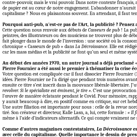
contre-pouvoir, mais le vrai pouvoir. Dans notre contexte français, 
de papier est au cœur de notre engagement. L’abandonner n’aurait 
capitalisme ? Nous en plaisantons souvent. En attendant, il faut ten
Pourquoi anti-pub, n'est-ce pas de l'Art, la publicité ? Pensez
Cette question nous renvoie aux débuts de
Casseurs de pub
! La pub
peintres, des illustrateurs ou des musiciens ne trouvent plus de débo
fait plonger dans le monde de l’inversion : une société où la cons
chronique « Casseurs de pub » dans
La Décroissance
. Elle est rédi
car les mass médias et la publicité ne font qu’un seul et même syst
Au début des années 1970, un autre journal a déjà proclamé «
Pierre Fournier a été aussi le premier à thématiser la crise é
Votre question est compliquée car il faut dissocier Pierre Fournier (
idées. Pierre Fournier ne l’a dirigé que pendant trois numéros avan
ensuite ce titre s’est inscrit dans la mouvance libérale-libertaire. 
revolver. Si le spécialiste est éminent, je tire »
. C’est une provocatio
l’œuvre de manière éclatante pendant le Covid. Pour mémoire, rapp
y aurait beaucoup à dire, en positif comme en critique, sur cet hebd
Une autre filiation est importante pour nous : celle de la revue no
tiré. Son créateur et directeur, Kalle Lasn, a, lui, cette formule :
« Il
même à l’aide d’indicateurs alternatifs. Ce qui compte vraiment ne
Comme d'autres magazines contestataires,
La Décroissance
es
avec celle du capitalisme. Quelle importance le dessin de presse