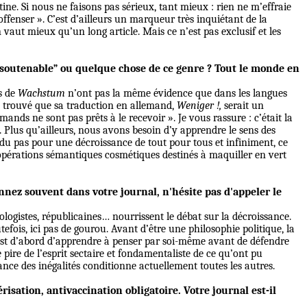
ine. Si nous ne faisons pas sérieux, tant mieux : rien ne m’effraie
enser ». C’est d’ailleurs un marqueur très inquiétant de la
 vaut mieux qu’un long article. Mais ce n’est pas exclusif et les
e soutenable” ou quelque chose de ce genre ? Tout le monde en
s de
Wachstum
n’ont pas la même évidence que dans les langues
is trouvé que sa traduction en allemand,
Weniger !,
serait un
mands ne sont pas prêts à le recevoir ». Je vous rassure : c’était la
 Plus qu’ailleurs, nous avons besoin d’y apprendre le sens des
endu pas pour une décroissance de tout pour tous et infiniment, ce
s opérations sémantiques cosmétiques destinés à maquiller en vert
nnez souvent dans votre journal, n'hésite pas d'appeler le
ologistes, républicaines… nourrissent le débat sur la décroissance.
tefois, ici pas de gourou. Avant d’être une philosophie politique, la
e est d’abord d’apprendre à penser par soi-même avant de défendre
 pire de l’esprit sectaire et fondamentaliste de ce qu’ont pu
sance des inégalités conditionne actuellement toutes les autres.
sation, antivaccination obligatoire. Votre journal est-il