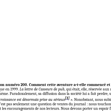
e son numéro 200. Comment cette aventure a-t-elle commencé et
que en 1999.
La lettre de Casseurs de pub
, qui était, elle, réservée a
ème. Paradoxalement, sa diffusion dans la société lui a fait perdre, u
[1]
croissance est désormais prise au sérieux
»
. Nonobstant, nous subis
n’est pas seulement une question de ventes du journal : nous touchons
 et les encouragements de nos lecteurs. Nous devons porter un espoir 