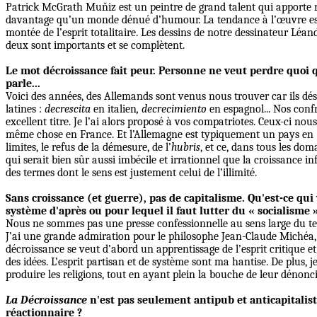
Patrick McGrath Muňiz est un peintre de grand talent qui apporte régu
davantage qu’un monde dénué d’humour. La tendance à l’œuvre est ju
montée de l’esprit totalitaire. Les dessins de notre dessinateur Léan
deux sont importants et se complètent.
Le mot décroissance fait peur. Personne ne veut perdre quoi 
parle...
Voici des années, des Allemands sont venus nous trouver car ils 
latines :
decrescita
en italien
, decrecimiento
en espagnol... Nos conf
excellent titre. Je l’ai alors proposé à vos compatriotes. Ceux-ci nou
même chose en France. Et l’Allemagne est typiquement un pays en « e
limites, le refus de la démesure, de l’
hubris
, et ce, dans tous les do
qui serait bien sûr aussi imbécile et irrationnel que la croissance
des termes dont le sens est justement celui de l’illimité.
Sans croissance (et guerre), pas de capitalisme. Qu'est-ce qu
système d'après ou pour lequel il faut lutter du « socialisme 
Nous ne sommes pas une presse confessionnelle au sens large du terme.
J’ai une grande admiration pour le philosophe Jean-Claude Michéa, au p
décroissance se veut d’abord un apprentissage de l’esprit critique 
des idées. L’esprit partisan et de système sont ma hantise. De plus, 
produire les religions, tout en ayant plein la bouche de leur dénonci
La Décroissance
n'est pas seulement antipub et anticapitalist
réactionnaire ?