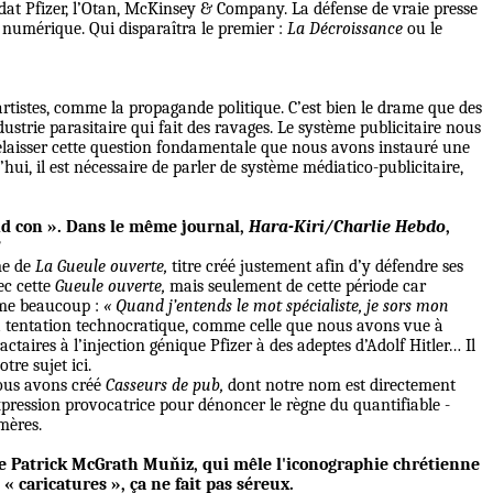
ldat Pfizer, l’Otan, McKinsey & Company. La défense de vraie presse
 numérique. Qui disparaîtra le premier :
La Décroissance
ou le
 artistes, comme la propagande politique. C’est bien le drame que des
ustrie parasitaire qui fait des ravages. Le système publicitaire nous
délaisser cette question fondamentale que nous avons instauré une
’hui, il est nécessaire de parler de système médiatico-publicitaire,
end con ». Dans le même journal,
Hara-Kiri/Charlie Hebdo
,
?
me de
La Gueule ouverte,
titre créé justement afin d’y défendre ses
ec cette
Gueule ouverte,
mais seulement de cette période
car
aime beaucoup :
« Quand j’entends le mot spécialiste, je sors mon
a tentation technocratique, comme celle que nous avons vue à
ractaires à l’injection génique Pfizer à des adeptes d’Adolf Hitler… Il
re sujet ici.
nous avons créé
Casseurs de pub,
dont notre nom est directement
ression provocatrice pour dénoncer le règne du quantifiable -
mères.
e Patrick McGrath Muňiz, qui mêle l'iconographie chrétienne
 « caricatures », ça ne fait pas séreux.