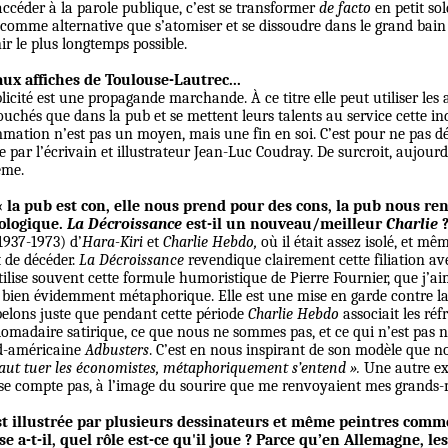
accéder à la parole publique, c’est se transformer
de facto
en petit so
comme alternative que s’atomiser et se dissoudre dans le grand bain
ir le plus longtemps possible.
 aux affiches de Toulouse-Lautrec...
licité est une propagande marchande. À ce titre elle peut utiliser les
uchés que dans la pub et se mettent leurs talents au service cette ind
ommation n’est pas un moyen, mais une fin en soi. C’est pour ne pas 
gée par l’écrivain et illustrateur Jean-Luc Coudray. De surcroit, aujourd
ème.
 la pub est con, elle nous prend pour des cons, la pub nous r
cologique.
La Décroissance
est-il un nouveau/meilleur
Charlie
1937-1973) d’
Hara-Kiri
et
Charlie Hebdo,
où il était
assez isolé, et mê
t de décéder.
La Décroissance
revendique clairement cette filiation av
J’utilise souvent cette formule humoristique de Pierre Fournier, que j’
n bien évidemment métaphorique. Elle est une mise en garde contre l
elons juste que pendant cette période
Charlie Hebdo
associait les réf
omadaire satirique, ce que nous ne sommes pas, et ce qui n’est pas not
rd-américaine
Adbusters
. C’est en nous inspirant de son modèle que 
 faut tuer les économistes, métaphoriquement s’entend ».
Une autre exp
 se compte pas, à l’image du sourire que me renvoyaient mes grands-
t illustrée par plusieurs dessinateurs et même peintres comm
 a-t-il, quel rôle est-ce qu'il joue ? Parce qu’en Allemagne, les