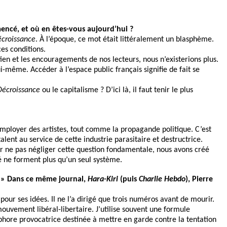
ncé, et où en êtes-vous aujourd’hui ?
écroissance
. À l’époque, ce mot était littéralement un blasphème.
es conditions.
utien et les encouragements de nos lecteurs, nous n’existerions plus.
-même. Accéder à l’espace public français signifie de fait se
Décroissance
ou le capitalisme ? D’ici là, il faut tenir le plus
employer des artistes, tout comme la propagande politique. C’est
alent au service de cette industrie parasitaire et destructrice.
ur ne pas négliger cette question fondamentale, nous avons créé
té ne forment plus qu’un seul système.
s. » Dans ce même journal,
Hara-Kiri
(puis
Charlie Hebdo
), Pierre
 pour ses idées. Il ne l’a dirigé que trois numéros avant de mourir.
mouvement libéral-libertaire. J’utilise souvent une formule
aphore provocatrice destinée à mettre en garde contre la tentation